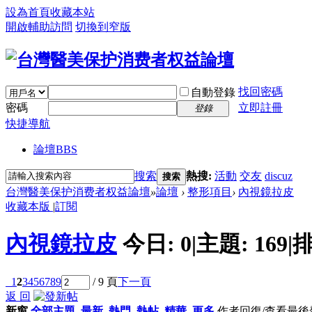
設為首頁
收藏本站
開啟輔助訪問
切換到窄版
找回密碼
自動登錄
密碼
立即註冊
登錄
快捷導航
論壇
BBS
搜索
熱搜:
活動
交友
discuz
搜索
台灣醫美保护消费者权益論壇
»
論壇
›
整形項目
›
內視鏡拉皮
收藏本版
|
訂閱
內視鏡拉皮
今日:
0
|
主題:
169
|
排
1
2
3
4
5
6
7
8
9
/ 9 頁
下一頁
返 回
新窗
全部主題
最新
熱門
熱帖
精華
更多
作者
回復/查看
最後