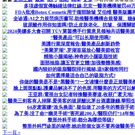
多項虚假宣傳触碰法律红線,北京一醫美機構被罚40万
FDA批准Botox Cosmetic用于颈部除皱 艾伯维 醫美版
全诊通:AI之力規范病历書写,助推醫美機構合規發展、稳
玻尿酸作用你知道嗎?防止皮肤老化、抗皱、保護關節
2024美娜多大會召開 TÜV莱茵携手行業意見领袖共话醫美
“醫美產品”可以长期使用嗎?
美護行業深度報告:醫美產品創新趋势
“美聚罗湖”,罗湖首届放心醫美節收官
精致小腿揭秘:神奇的小腿吸脂技術
面部抽脂,讓五官更立體!加强整體美感!
國内较好的吸脂醫院排行揭秘,這9家领衔同行
如何選擇最适合自己的吸脂方式?
你做的醫美是不是“黑醫美”?一文读懂什麼是正規醫美
臉上斑斑點點,護膚品解决不了的色斑,用醫美的方式可以解
王亚群:電視台女記者转換醫美赛道,收获广袤天地!
醫美三剑客有人掉隊,爱美客的玻尿酸比茅台酒還賺錢,華熙生物
64岁麦當娜“改头换面”,疑似做了20多年的整容手術
為了美,没了命!“幽灵手術”害死超200人!醫院仍打“14年無事
整形外科手術,都分為哪些等级?
整形外科門诊里的秘密,她劝那個女孩不要再做醫美手
下一頁 »