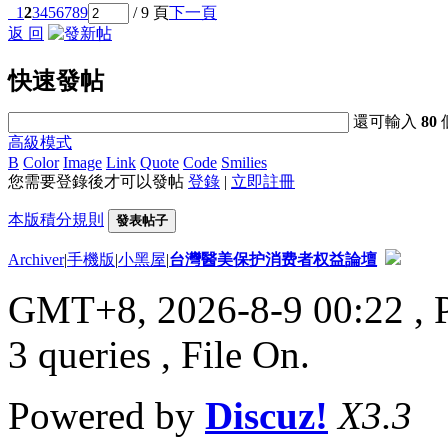
1
2
3
4
5
6
7
8
9
/ 9 頁
下一頁
返 回
快速發帖
還可輸入
80
高級模式
B
Color
Image
Link
Quote
Code
Smilies
您需要登錄後才可以發帖
登錄
|
立即註冊
本版積分規則
發表帖子
Archiver
|
手機版
|
小黑屋
|
台灣醫美保护消费者权益論壇
GMT+8, 2026-8-9 00:22
, 
3 queries , File On.
Powered by
Discuz!
X3.3