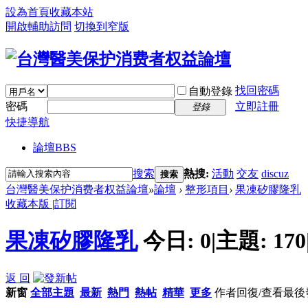
設為首頁
收藏本站
開啟輔助訪問
切換到窄版
找回密碼
自動登錄
密碼
立即註冊
登錄
快捷導航
論壇
BBS
搜索
熱搜:
活動
交友
discuz
搜索
台灣醫美保护消费者权益論壇
»
論壇
›
整形項目
›
果凍矽膠隆乳
收藏本版
|
訂閱
果凍矽膠隆乳
今日:
0
|
主題:
170
返 回
新窗
全部主題
最新
熱門
熱帖
精華
更多
作者
回復/查看
最後