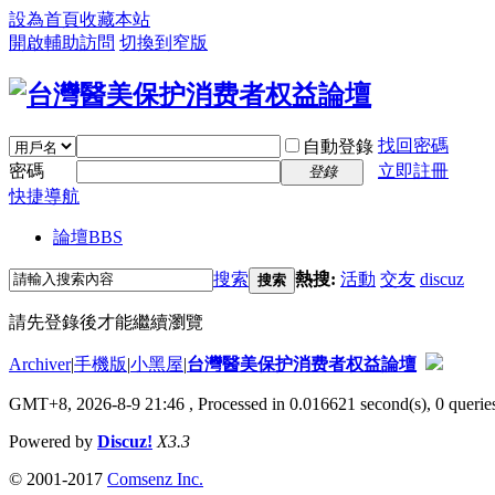
設為首頁
收藏本站
開啟輔助訪問
切換到窄版
找回密碼
自動登錄
密碼
立即註冊
登錄
快捷導航
論壇
BBS
搜索
熱搜:
活動
交友
discuz
搜索
請先登錄後才能繼續瀏覽
Archiver
|
手機版
|
小黑屋
|
台灣醫美保护消费者权益論壇
GMT+8, 2026-8-9 21:46
, Processed in 0.016621 second(s), 0 queries
Powered by
Discuz!
X3.3
© 2001-2017
Comsenz Inc.