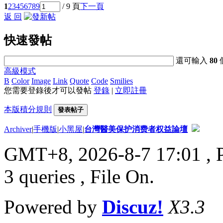
1
2
3
4
5
6
7
8
9
/ 9 頁
下一頁
返 回
快速發帖
還可輸入
80
高級模式
B
Color
Image
Link
Quote
Code
Smilies
您需要登錄後才可以發帖
登錄
|
立即註冊
本版積分規則
發表帖子
Archiver
|
手機版
|
小黑屋
|
台灣醫美保护消费者权益論壇
GMT+8, 2026-8-7 17:01
, 
3 queries , File On.
Powered by
Discuz!
X3.3