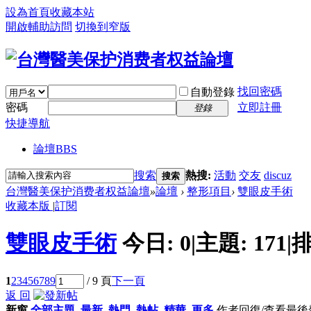
設為首頁
收藏本站
開啟輔助訪問
切換到窄版
找回密碼
自動登錄
密碼
立即註冊
登錄
快捷導航
論壇
BBS
搜索
熱搜:
活動
交友
discuz
搜索
台灣醫美保护消费者权益論壇
»
論壇
›
整形項目
›
雙眼皮手術
收藏本版
|
訂閱
雙眼皮手術
今日:
0
|
主題:
171
|
排
1
2
3
4
5
6
7
8
9
/ 9 頁
下一頁
返 回
新窗
全部主題
最新
熱門
熱帖
精華
更多
作者
回復/查看
最後