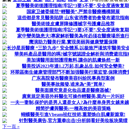
夏季醫美術後護理指南!牢記“3要3不要”,安全度過恢复期
国家卫健委规范“輕醫美”,严禁非醫療機構開展
這些都是常見醫美陷阱 山东省消费者协會發布避坑指南
醫美術後皮膚屏障修護械字号護膚品推荐
夏季醫美術後護理指南!牢記“3要3不要”,安全度過恢复期
家中變美隐患大!專家解析醫美為何必须在醫療場所進
鹰演助力醫美行業,實現美丽與健康雙重保障
长沙星辰醫療 “三阶九步” 安全體系,以极致严谨筑牢醫美安
華美科產品是醫用的嗎?械字號認證全解析與消费避坑指
美加满醫用面部護理敷料,讓你的肌膚焕然一新
醫美投诉2023年達1.2万起,乱象丛生,如何安全變美?
环翠區衛生健康管理部門不断加强醫美行業监管,保障消费
广东高院發布醫療美容纠纷民事典型案例
醫美事故频發,谁来為“美”買单?
醫美面膜究竟是化妆品還是醫療器械?
廣東規定美容外科醫生可操作輕醫美,業内一片叫好
一夫一妻制,保护的是男人還是女人?為什麼单身男女越来越
精简护膚與醫美:一種高效的美容策略
蝴蝶醫美引進Vbeam祛红技術,重塑焕白肌膚新篇章!
针對醫美廣告,官方重拳出击!分析師看好美妆板块業绩
下一頁 »