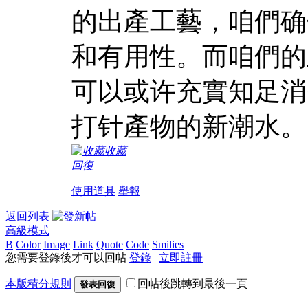
的出產工藝，咱們确
和有用性。而咱們的
可以或许充實知足消
打针產物的新潮水。
收藏
回復
使用道具
舉報
返回列表
高級模式
B
Color
Image
Link
Quote
Code
Smilies
您需要登錄後才可以回帖
登錄
|
立即註冊
本版積分規則
回帖後跳轉到最後一頁
發表回復