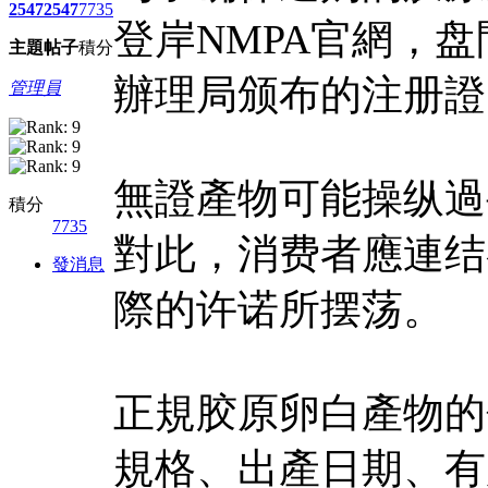
2547
2547
7735
登岸NMPA官網，
主題
帖子
積分
辦理局颁布的注册證
管理員
無證產物可能操纵過
積分
7735
對此，消费者應連结
發消息
際的许诺所摆荡。
正規胶原卵白產物的
規格、出產日期、有