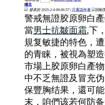
樓主
發表於 2025-2-4 00:06:57
|
只看該作者
警戒無證胶原卵白產
當
男士抗皺面霜
,下
規复敏捷的特色，遭
的青睐，被視為塑造
市場上胶原卵白產物
中不乏無證及冒充伪
保豐胸结果，還可能
末，咱們该若何防备