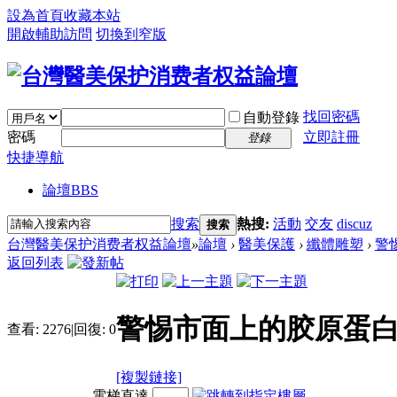
設為首頁
收藏本站
開啟輔助訪問
切換到窄版
找回密碼
自動登錄
密碼
立即註冊
登錄
快捷導航
論壇
BBS
搜索
熱搜:
活動
交友
discuz
搜索
台灣醫美保护消费者权益論壇
»
論壇
›
醫美保護
›
纖體雕塑
›
警
返回列表
警惕市面上的胶原蛋白
查看:
2276
|
回復:
0
[複製鏈接]
電梯直達