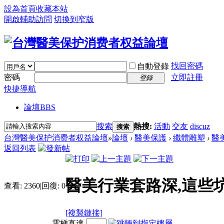
設為首頁
收藏本站
開啟輔助訪問
切換到窄版
找回密碼
自動登錄
密碼
立即註冊
登錄
快捷導航
論壇
BBS
搜索
熱搜:
活動
交友
discuz
搜索
台灣醫美保护消费者权益論壇
»
論壇
›
醫美保護
›
纖體雕塑
›
醫
返回列表
醫美行業套路深,這些
查看:
2360
|
回復:
0
[複製鏈接]
電梯直達