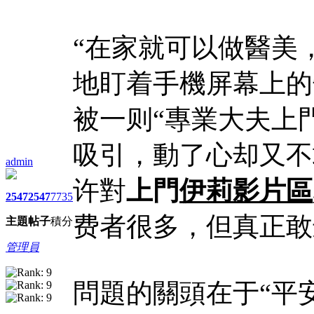
“在家就可以做醫美
地盯着手機屏幕上的
被一则“專業大夫上
吸引，動了心却又不
admin
许對
上門
伊莉影片區
2547
2547
7735
费者很多，但真正敢
主題
帖子
積分
管理員
問題的關頭在于“平