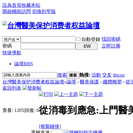
設為首頁
收藏本站
開啟輔助訪問
切換到窄版
找回密碼
自動登錄
密碼
立即註冊
登錄
快捷導航
論壇
BBS
搜索
熱搜:
活動
交友
discuz
搜索
台灣醫美保护消费者权益論壇
»
論壇
›
醫美保護
›
纖體雕塑
›
從
返回列表
從消毒到應急:上門醫
查看:
1205
|
回復:
0
[複製鏈接]
電梯直達