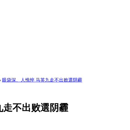
›
眼袋深、人憔悴 马英九走不出败選阴霾
九走不出败選阴霾