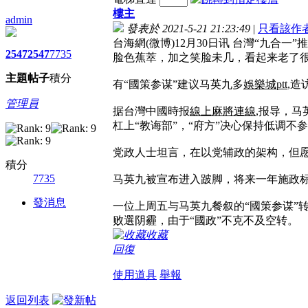
樓主
admin
發表於 2021-5-21 21:23:49
|
只看該作
台海網(微博)12月30日讯 台灣“九
2547
2547
7735
脸色蕉萃，加之笑脸未几，看起来老了
主題
帖子
積分
有“國策参谋”建议马英九多
娛樂城ptt
,造
管理員
据台灣中國時报
線上麻將連線
,报导，
杠上“教诲部”，“府方”决心保持低调不
党政人士坦言，在以党辅政的架构，但
積分
7735
马英九被宣布进入跛脚，将来一年施政
發消息
一位上周五与马英九餐叙的“國策参谋”
败選阴霾，由于“國政”不克不及空转。
收藏
回復
使用道具
舉報
返回列表